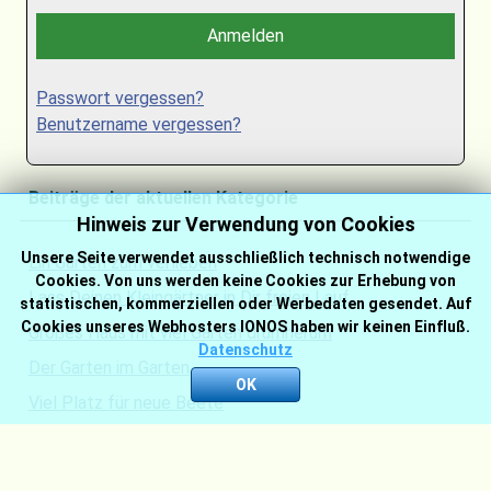
Anmelden
Passwort vergessen?
Benutzername vergessen?
Beiträge der aktuellen Kategorie
Hinweis zur Verwendung von Cookies
Unsere Seite verwendet ausschließlich technisch notwendige
Ein Garten zum verlieben
Cookies. Von uns werden keine Cookies zur Erhebung von
Lass Deinen Kleingärtner in Dir freien Lauf
statistischen, kommerziellen oder Werbedaten gesendet. Auf
Cookies unseres Webhosters IONOS haben wir keinen Einfluß.
Großes Haus mit viel Garten drumherum
Datenschutz
Der Garten im Garten
OK
Viel Platz für neue Beete
Was kommt auf mich zu