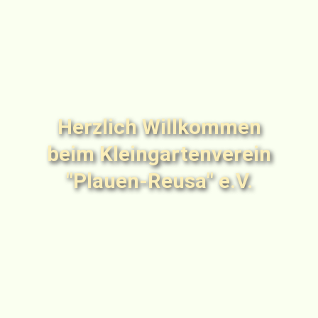
Herzlich Willkommen
beim Kleingartenverein
"Plauen-Reusa" e.V.