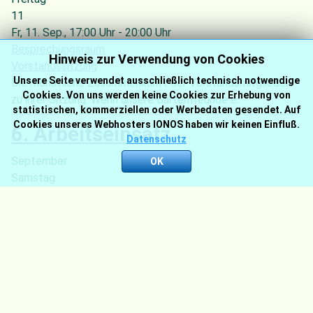
11
Fr, 11. Sep.
, 17:00 Uhr
-
20:00 Uhr
Besprechungsraum
Hinweis zur Verwendung von Cookies
Vorstandssitzung
Unsere Seite verwendet ausschließlich technisch notwendige
Die monatliche Zusammenkunft der Vorstandsmitglieder
Cookies. Von uns werden keine Cookies zur Erhebung von
zu ihrer Sitzung. Wenn unsere Gartenfreunde e…
statistischen, kommerziellen oder Werbedaten gesendet. Auf
Cookies unseres Webhosters IONOS haben wir keinen Einfluß.
6. Arbeitseinsatz
Datenschutz
September
OK
Samstag
12
Sa, 12. Sep.
, 09:00 Uhr
-
12:00 Uhr
Gartenanlage
Arbeitseinsätze
Der sechste Arbeitseinsatz des Jahres Genauere
Angaben zu den geplanten Tätigkeiten geben wir …
7. Vorstandssitzung