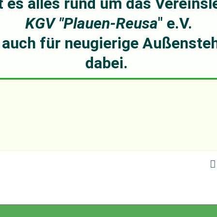
t es alles rund um das Vereins
KGV "Plauen-Reusa
" e.V.
s auch für neugierige Außensteh
dabei.