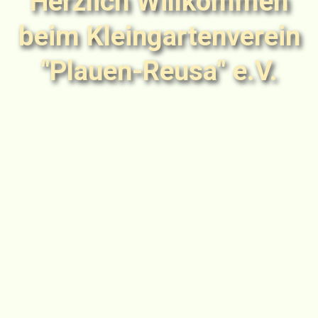
Herzlich Willkommen
beim Kleingartenverein
"Plauen-Reusa" e.V.